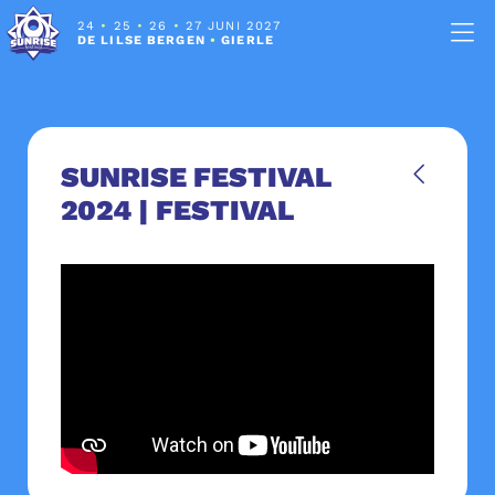
24
•
25
•
26
•
27 JUNI 2027
DE LILSE BERGEN
•
GIERLE
SUNRISE FESTIVAL
2024 | FESTIVAL