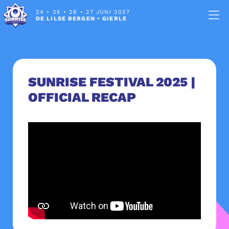
24
•
25
•
26
•
27 JUNI 2027
DE LILSE BERGEN
•
GIERLE
SUNRISE FESTIVAL 2025 |
OFFICIAL RECAP