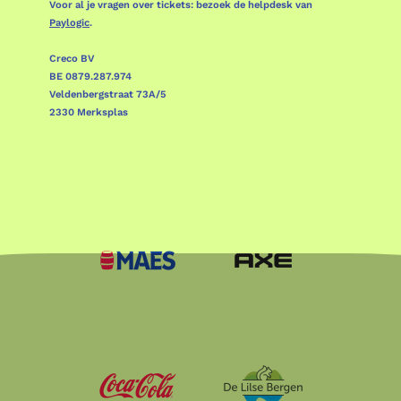
Voor al je vragen over tickets: bezoek de helpdesk van
Paylogic
.
Creco BV
BE 0879.287.974
Veldenbergstraat 73A/5
2330 Merksplas